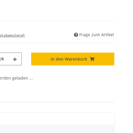
Frage zum Artikel
nd abweichend)
ck
In den Warenkorb
den geladen ...