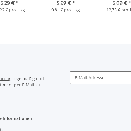
5x80g Glas
5,29 €
*
5,69 €
*
5,09 €
*
22 € pro 1 kg
9,81 € pro 1 kg
12,73 € pro 
lärung
regelmäßig und
timent per E-Mail zu.
Newsletter Abonnieren
e Informationen
tz