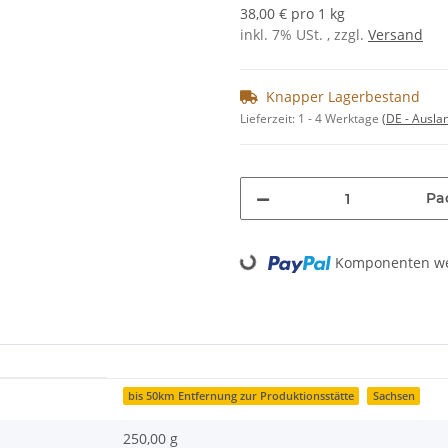
38,00 € pro 1 kg
inkl. 7% USt. , zzgl.
Versand
Knapper Lagerbestand
Lieferzeit:
1 - 4 Werktage
(DE - Ausla
Pa
Loading...
Komponenten wer
bis 50km Entfernung zur Produktionsstätte
Sachsen
250,00 g