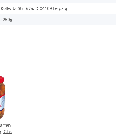
Kollwitz-Str. 67a, D-04109 Leipzig
e 250g
arten
g Glas