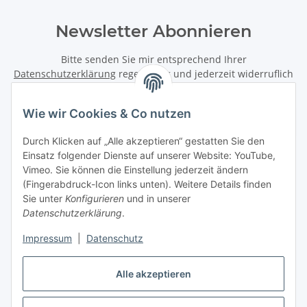
Newsletter Abonnieren
Bitte senden Sie mir entsprechend Ihrer
Datenschutzerklärung
regelmäßig und jederzeit widerruflich
Informationen zu Ihrem Produktsortiment per E-Mail zu.
Wie wir Cookies & Co nutzen
Abonnieren
Newsletter Abonnieren
Durch Klicken auf „Alle akzeptieren“ gestatten Sie den
Einsatz folgender Dienste auf unserer Website: YouTube,
Vimeo. Sie können die Einstellung jederzeit ändern
Informationen
(Fingerabdruck-Icon links unten). Weitere Details finden
Sie unter
Konfigurieren
und in unserer
Gesetzliche Informationen
Datenschutzerklärung
.
Impressum
|
Datenschutz
Vertrag widerrufen
Alle akzeptieren