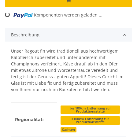
Komponenten werden geladen ...
Loading...
Beschreibung
Unser Ragout fin wird traditionell aus hochwertigem
Kalbfleisch zubereitet und unter anderem mit
Champignons verfeinert. Käse drauf, ab in den Ofen,
mit etwas Zitrone und Worcestersauce veredelt und
fertig ist der Genuss - guten Appetit! Dieses Gericht im
Glas ist mit Liebe fix und fertig zubereitet und muss
von Ihnen nur noch im Backofen erhitzt werden.
Produkteigenschaft
Wert
bis 100km Entfernung zur
Produktionsstätte
>100km Entfernung zur
Regionalität:
Produktionsstätte
Sachsen