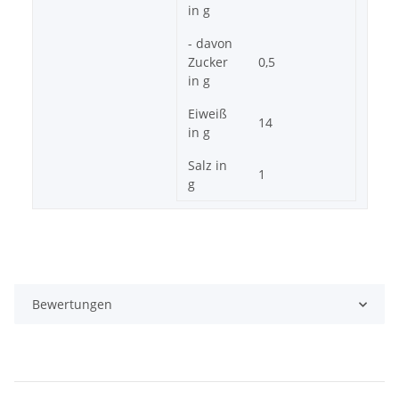
in g
- davon
Zucker
0,5
in g
Eiweiß
14
in g
Salz in
1
g
Bewertungen