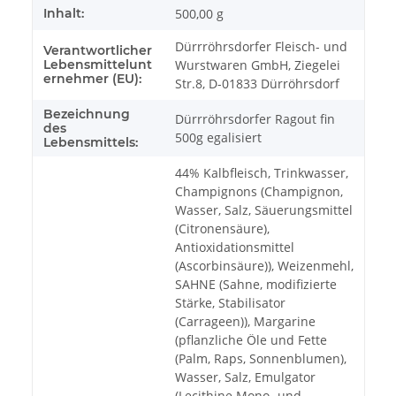
Inhalt:
500,00 g
Dürrröhrsdorfer Fleisch- und
Verantwortlicher
Lebensmittelunt
Wurstwaren GmbH, Ziegelei
ernehmer (EU):
Str.8, D-01833 Dürröhrsdorf
Bezeichnung
Dürrröhrsdorfer Ragout fin
des
500g egalisiert
Lebensmittels:
44% Kalbfleisch, Trinkwasser,
Champignons (Champignon,
Wasser, Salz, Säuerungsmittel
(Citronensäure),
Antioxidationsmittel
(Ascorbinsäure)), Weizenmehl,
SAHNE (Sahne, modifizierte
Stärke, Stabilisator
(Carrageen)), Margarine
(pflanzliche Öle und Fette
(Palm, Raps, Sonnenblumen),
Wasser, Salz, Emulgator
(Lecithine Mono- und