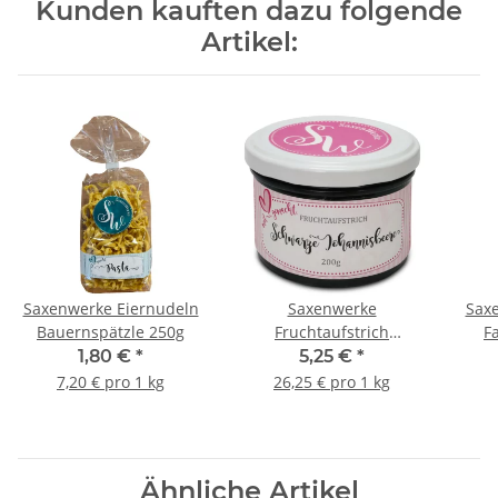
Kunden kauften dazu folgende
Artikel:
Saxenwerke Eiernudeln
Saxenwerke
Sax
Bauernspätzle 250g
Fruchtaufstrich
F
Schwarze Johannisbeere
1,80 €
*
5,25 €
*
200 g
7,20 € pro 1 kg
26,25 € pro 1 kg
Ähnliche Artikel