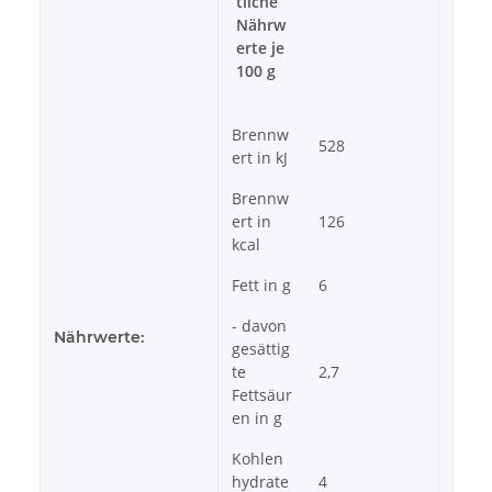
tliche
Nährw
erte je
100 g
Brennw
528
ert in kJ
Brennw
ert in
126
kcal
Fett in g
6
- davon
Nährwerte:
gesättig
te
2,7
Fettsäur
en in g
Kohlen
hydrate
4