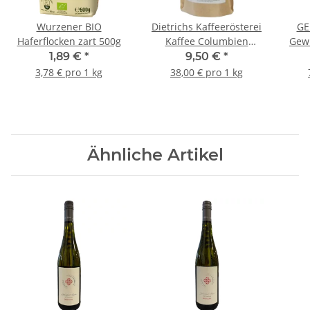
Wurzener BIO
Dietrichs Kaffeerösterei
GE
Haferflocken zart 500g
Kaffee Columbien
Gew
Excelso Bio 250g
Gew
1,89 €
*
9,50 €
*
gemahlen
3,78 € pro 1 kg
38,00 € pro 1 kg
Ähnliche Artikel