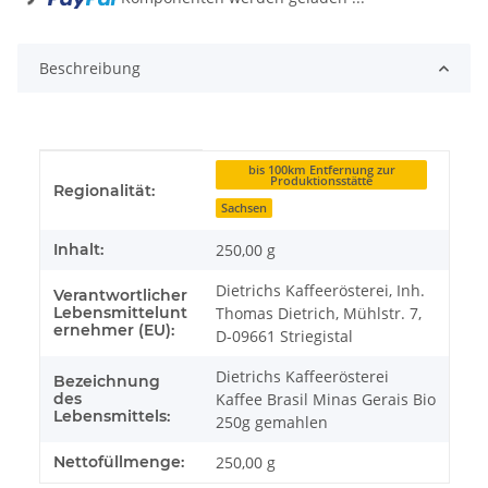
Beschreibung
Produkteigenschaft
Wert
bis 100km Entfernung zur
Produktionsstätte
Regionalität:
Sachsen
Inhalt:
250,00 g
Dietrichs Kaffeerösterei, Inh.
Verantwortlicher
Lebensmittelunt
Thomas Dietrich, Mühlstr. 7,
ernehmer (EU):
D-09661 Striegistal
Dietrichs Kaffeerösterei
Bezeichnung
des
Kaffee Brasil Minas Gerais Bio
Lebensmittels:
250g gemahlen
Nettofüllmenge:
250,00 g