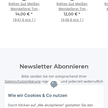
Rothes Gut Meißen
Rothes Gut Meißen
R
Weinkellerei Tim
Weinkellerei Tim
Strasser Hibernal 2023
Strasser Muscaris 2025
St
14,00 €
*
12,00 €
*
Q.b.A. halbtrocken 0,75L
Q.b.A. lieblich 0,75L
B
18,67 € pro 1 l
16,00 € pro 1 l
h
Newsletter Abonnieren
Bitte senden Sie mir entsprechend Ihrer
Datenschutzerklärung
regelmäßig und jederzeit widerruflich
Informationen zu Ihrem Produktsortiment per E-Mail zu.
Wie wir Cookies & Co nutzen
Abonnieren
Newsletter Abonnieren
Durch Klicken auf „Alle akzeptieren“ gestatten Sie den