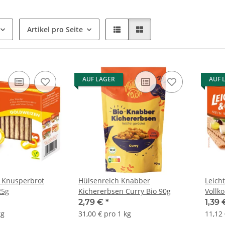
Artikel pro Seite
AUF LAGER
AUF 
s Knusperbrot
Hülsenreich Knabber
Leich
25g
Kichererbsen Curry Bio 90g
Vollk
2,79 €
*
1,39
kg
31,00 € pro 1 kg
11,12 