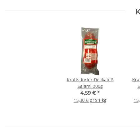
K
Kraftsdorfer Delikateß
Kra
Salami 300g
S
4,59 €
*
15,30 € pro 1 kg
15,