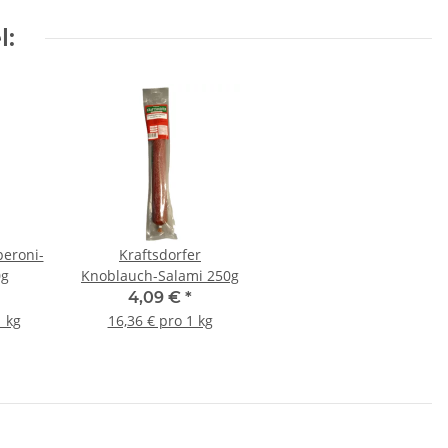
l:
peroni-
Kraftsdorfer
0g
Knoblauch-Salami 250g
4,09 €
*
1 kg
16,36 € pro 1 kg