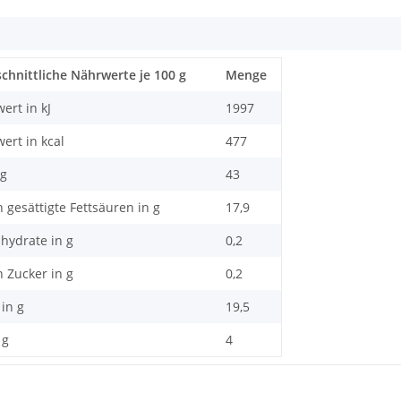
chnittliche Nährwerte je 100 g
Menge
ert in kJ
1997
ert in kcal
477
 g
43
n gesättigte Fettsäuren in g
17,9
hydrate in g
0,2
n Zucker in g
0,2
 in g
19,5
 g
4