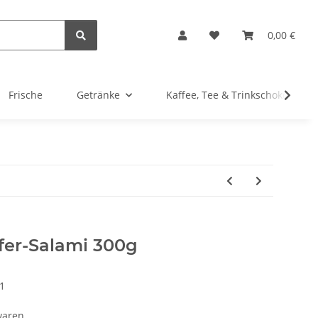
0,00 €
Frische
Getränke
Kaffee, Tee & Trinkschokolade
ffer-Salami 300g
1
waren