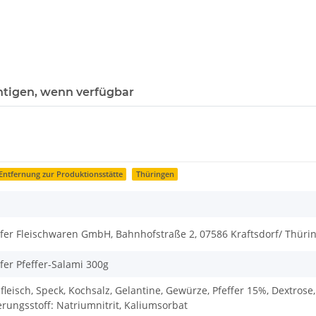
htigen, wenn verfügbar
Entfernung zur Produktionsstätte
Thüringen
rfer Fleischwaren GmbH, Bahnhofstraße 2, 07586 Kraftsdorf/ Thüri
fer Pfeffer-Salami 300g
leisch, Speck, Kochsalz, Gelantine, Gewürze, Pfeffer 15%, Dextrose,
rungsstoff: Natriumnitrit, Kaliumsorbat