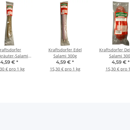
raftsdorfer
Kraftsdorfer Edel
Kraftsdorfer De
kräuter-Salami
Salami 300g
Salami 30
300g
4,59 €
*
4,59 €
*
4,59 €
*
30 € pro 1 kg
15,30 € pro 1 kg
15,30 € pro 