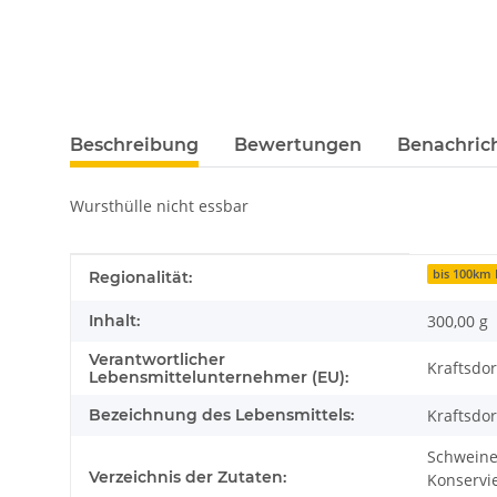
Beschreibung
Bewertungen
Benachric
Wursthülle nicht essbar
Produkteigenschaft
Wert
bis 100km 
Regionalität:
Inhalt:
300,00 g
Verantwortlicher
Kraftsdo
Lebensmittelunternehmer (EU):
Bezeichnung des Lebensmittels:
Kraftsdor
Schweinef
Verzeichnis der Zutaten:
Konservie