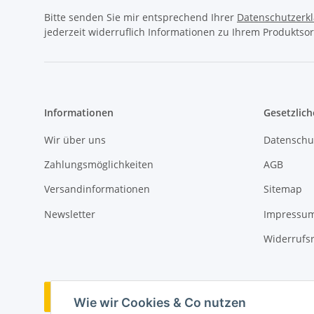
Bitte senden Sie mir entsprechend Ihrer
Datenschutzerk
jederzeit widerruflich Informationen zu Ihrem Produktsor
Informationen
Gesetzlich
Wir über uns
Datenschu
Zahlungsmöglichkeiten
AGB
Versandinformationen
Sitemap
Newsletter
Impressu
Widerrufs
Vertrag widerrufen
Wie wir Cookies & Co nutzen