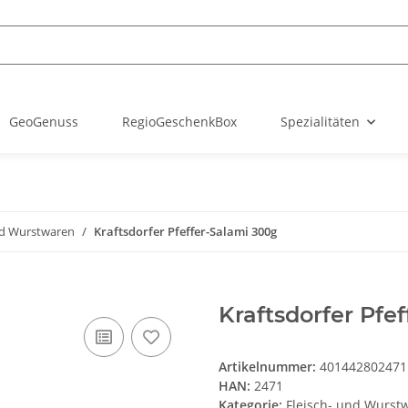
GeoGenuss
RegioGeschenkBox
Spezialitäten
nd Wurstwaren
Kraftsdorfer Pfeffer-Salami 300g
Kraftsdorfer Pfe
Artikelnummer:
401442802471
HAN:
2471
Kategorie:
Fleisch- und Wurst