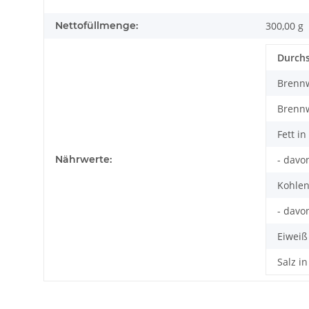
Nettofüllmenge:
300,00 g
Durchs
Brennw
Brennw
Fett in
Nährwerte:
- davo
Kohlen
- davo
Eiweiß
Salz in