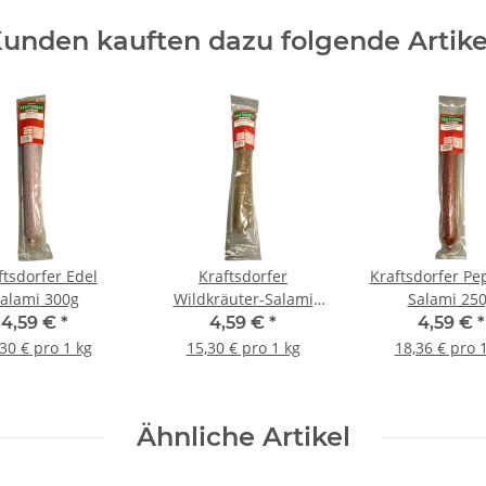
unden kauften dazu folgende Artike
ftsdorfer Edel
Kraftsdorfer
Kraftsdorfer Pe
alami 300g
Wildkräuter-Salami
Salami 25
300g
4,59 €
*
4,59 €
*
4,59 €
*
30 € pro 1 kg
15,30 € pro 1 kg
18,36 € pro 
Ähnliche Artikel